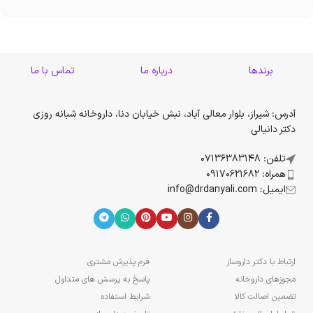
برندها
درباره ما
تماس با ما
آدرس: شیراز، بلوار معالی آباد، نبش خیابان دنا، داروخانه شبانه روزی
دکتر دانیالی
تلفن: 07136383148
همراه: 09170621682
ایمیل: info@drdanyali.com
ارتباط با دکتر داروساز
فرم پذیرش مشتری
مجوزهای داروخانه
پاسخ به پرسش های متداول
تضمین اصالت کالا
شرایط استفاده