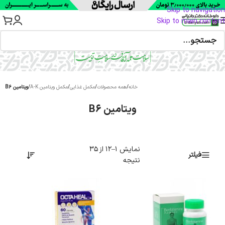
Skip to navigation
Skip to main content
خانه
/
همه محصولات
/
مکمل غذایی
/
مکمل ویتامین A-K
/
ویتامین B6
ویتامین B6
نمایش 1–12 از 35
فیلتر
نتیجه