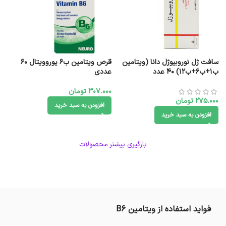
سافت ژل نوروبیوژل دانا (ویتامین
قرص ویتامین ب6 یوروویتال 60
ب۱+ب۶+ب۱۲) ۴۰ عدد
عددی
307.000
تومان
275.000
تومان
افزودن به سبد خرید
افزودن به سبد خرید
بارگیری بیشتر محصولات
فواید استفاده از ویتامین B6