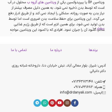
ویتامین B6 یا پیریدوکسین یکی از
ویتامین های گروه ب
محلول در آب
است که توسط بدن ذخیره نمی شود، به همین دلیل مصرف بیشتر از
نیاز بدن به صورت روزانه، مشکلی را ایجاد نمی کند و از طریق ادرار دفع
می گردد. این ویتامین برای حفظ سلامت بدن ضروری است اما توسط
بدن تولید نمی شود، برای همین لازم است که از طریق رژیم غذایی
بیشتر
سالم، کمبود آن را جبران نمود. افرادی که با کمبود این ویتامین مواجه
می شوند لازم است که به صورت روزانه مکمل های حاوی آن را مصرف
نمایند.
برندها
درباره ما
تماس با ما
این ویتامین در تولید انتقال دهنده‌های عصبی،
سروتونین
و
نوراپی
نفرین
و تشکیل
میلین
نقشی مهم و اساسی دارد. ویتامین B۶ به
عنوان پیام رسان عصبی و تولید سروتونین در مغز محسوب می شود.
آدرس: شیراز، بلوار معالی آباد، نبش خیابان دنا، داروخانه شبانه روزی
حفظ سلامت مغز و پیشگیری از آلزایمر یکی از دلایلیست که توصیه به
دکتر دانیالی
مصرف این ویتامین را افزایش می دهد. برای جذب بهتر ویتامین B۱۲
بدن به ویتامین B۶ نیاز است. همچنین این ویتامین بر فعالیت‌های
تلفن: 07136383148
مهمی مثل حرکت، حافظه، صرف انرژی و جریان خون در بدن تاثیر
همراه: 09170621682
بسزایی دارد.
ایمیل: info@drdanyali.com
مهمترین وظایف ویتامین B۶ برای بدن
تقویت سیستم ایمنی بدن