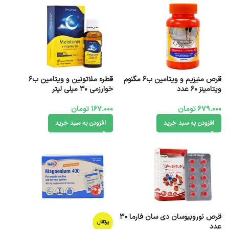
قرص‌ منیزیم و ویتامین ب6 مگنوم
قطره ملاتونین و ویتامین ب6
ویتامینز 60 عدد
خوارزمی 30 میلی‌ لیتر
679.000
تومان
167.000
تومان
افزودن به سبد خرید
افزودن به سبد خرید
قرص نوروبیوسان دی سان فارما 30
پرتقال
عدد