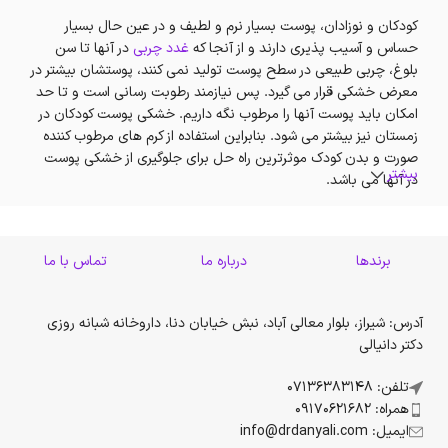
کودکان و نوزادان، پوست بسیار نرم و لطیف و در عین حال بسیار
حساس و آسیب پذیری دارند و از آنجا که
غدد چربی
در آنها تا سن
بلوغ، چربی طبیعی در سطح پوست تولید نمی کنند، پوستشان بیشتر در
معرض خشکی قرار می گیرد. پس نیازمند رطوبت رسانی است و تا حد
امکان باید پوست آنها را مرطوب نگه داریم. خشکی پوست کودکان در
زمستان نیز بیشتر می شود. بنابراین استفاده از کرم های مرطوب کننده
صورت و بدن کودک موثرترین راه حل برای جلوگیری از خشکی پوست
بیشتر
در آنها می باشد.
همچنین برای جلوگیری از خشکی پوست نوزاد و کودک بعد از حمام،
استفاده از کرم مرطوب کننده، لوسیون بدن و انواع بالم توصیه می‌شود.
برندها
درباره ما
تماس با ما
از آنجایی كه غدد عرقی پوست در كودكان هنوز تكامل نیافته، مرطوب
کردن و رفع خشکی پوست، تغذیه و تامین ویتامین‌های مورد نیاز
پوست یکی از ضروریات است.
آدرس: شیراز، بلوار معالی آباد، نبش خیابان دنا، داروخانه شبانه روزی
دکتر دانیالی
به طور کلی، پوست حساس و نازک کودکان نیازمند تقویت و رسیدگی
است تا او در آینده پوستی شفاف و لطیف داشته باشد. خوشبختانه
تلفن: 07136383148
امروزه طیف گسترده محصولات مراقبتی پوست کودک به اندازه ای
همراه: 09170621682
متنوع و زیاد است که والدین می‌توانند از انواع محصولات با قیمت
ایمیل: info@drdanyali.com
مناسب بهترین انتخاب را داشته باشند تا در برابر آفتاب‌سوختگی و